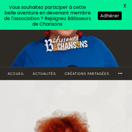
au
X
Vous souhaitez participer à cette
contenu
belle aventure en devenant membre
Adhérer
principal
de l'association ? Rejoignez Bâtisseurs
de Chansons
MOR
ACCUEIL
ACTUALITÉS
CRÉATIONS PARTAGÉES